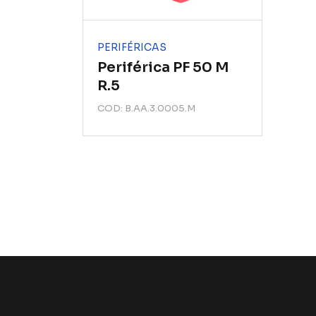
PERIFÉRICAS
Periférica PF 50 M
R.5
COD: B.AA.3.0005.M