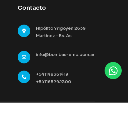
Contacto
Hipólito Yrigoyen 2639
Martinez - Bs. As.
info@bombas-emb.com.ar
+541148361419
+541165292300
Desarrollado por Estudio THEVOLUTION